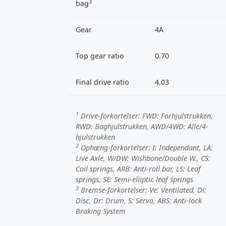
3
bag
Gear
4A
Top gear ratio
0.70
Final drive ratio
4.03
1
Drive-forkortelser:
FWD
: Forhjulstrukken,
RWD
: Baghjulstrukken,
AWD/4WD
: Alle/4-
hjulstrukken
2
Ophæng-forkortelser:
I
: Independant,
LA
:
Live Axle,
W/DW
: Wishbone/Double W.,
CS
:
Coil springs,
ARB
: Anti-roll bar,
LS
: Leaf
springs,
SE
: Semi-elliptic leaf springs
3
Bremse-forkortelser:
Ve
: Ventilated,
Di
:
Disc,
Dr
: Drum,
S
: Servo,
ABS
: Anti-lock
Braking System