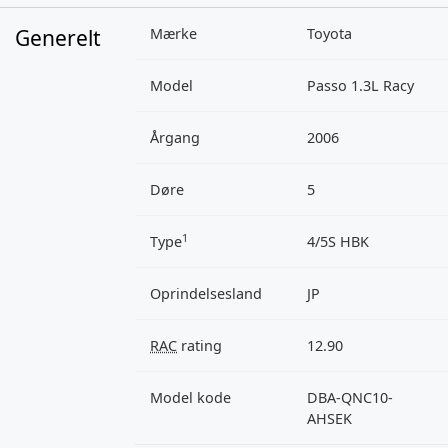
Generelt
Mærke
Toyota
Model
Passo 1.3L Racy
Årgang
2006
Døre
5
1
Type
4/5S HBK
Oprindelsesland
JP
RAC
rating
12.90
Model kode
DBA-QNC10-
AHSEK