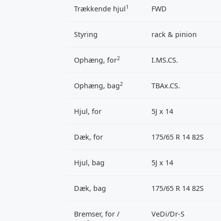
1
Trækkende hjul
FWD
Styring
rack & pinion
2
Ophæng, for
I.MS.CS.
2
Ophæng, bag
TBAx.CS.
Hjul, for
5J x 14
Dæk, for
175/65 R 14 82S
Hjul, bag
5J x 14
Dæk, bag
175/65 R 14 82S
Bremser, for /
VeDi/Dr-S