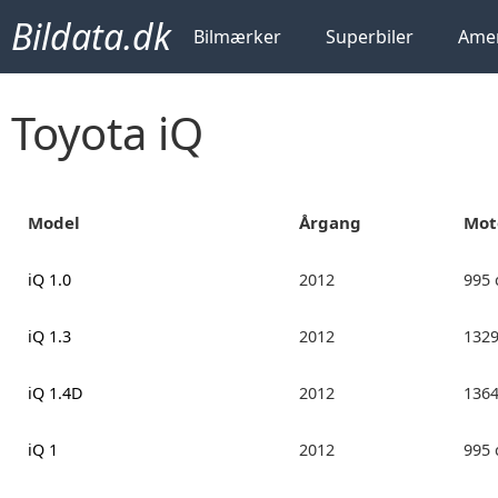
Bildata.dk
Bilmærker
Superbiler
Amer
Toyota iQ
Model
Årgang
Mot
iQ 1.0
2012
995
iQ 1.3
2012
132
iQ 1.4D
2012
136
iQ 1
2012
995