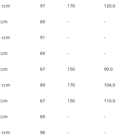
9 ccm
97
170
120.0
 ccm
69
-
-
4 ccm
91
-
-
 ccm
69
-
-
 ccm
67
150
99.0
4 ccm
89
170
104.0
 ccm
67
150
110.0
 ccm
69
-
-
9 ccm
96
-
-