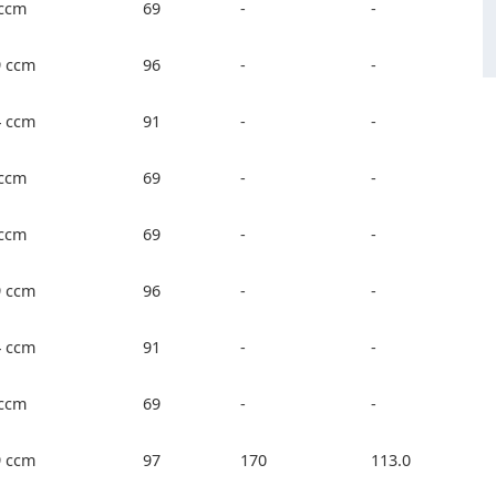
 ccm
69
-
-
9 ccm
96
-
-
4 ccm
91
-
-
 ccm
69
-
-
 ccm
69
-
-
9 ccm
96
-
-
4 ccm
91
-
-
 ccm
69
-
-
9 ccm
97
170
113.0