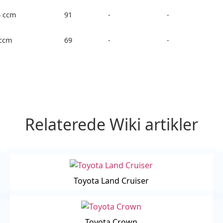
4 ccm
91
-
-
 ccm
69
-
-
Relaterede Wiki artikler
Toyota Land Cruiser
Toyota Crown