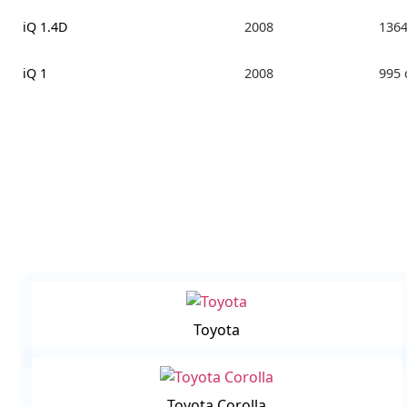
iQ 1.4D
2008
136
iQ 1
2008
995
Toyota
Toyota Corolla