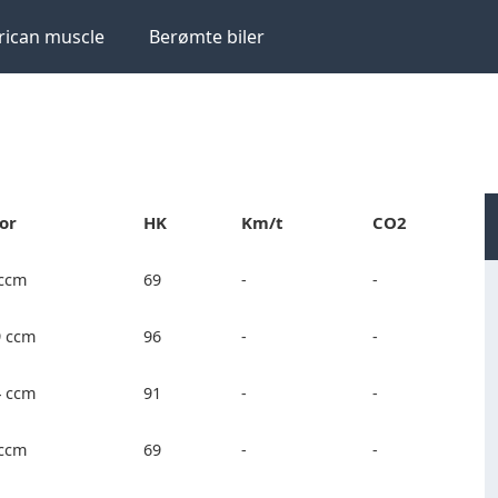
ican muscle
Berømte biler
or
HK
Km/t
CO2
 ccm
69
-
-
9 ccm
96
-
-
4 ccm
91
-
-
 ccm
69
-
-