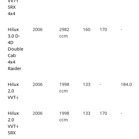
VVT-i
SRX
4x4
Hilux
2006
2982
160
170
-
3.0 D-
ccm
4D
Double
Cab
4x4
Raider
Hilux
2006
1998
133
-
184.0
2.0
ccm
VVT-i
Hilux
2006
1998
133
170
-
2.0
ccm
VVT-i
SRX