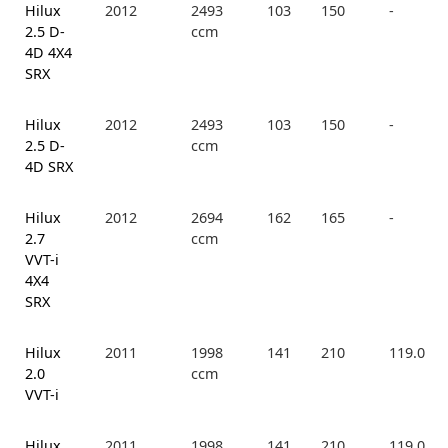
Hilux
2012
2493
103
150
-
2.5 D-
ccm
4D 4X4
SRX
Hilux
2012
2493
103
150
-
2.5 D-
ccm
4D SRX
Hilux
2012
2694
162
165
-
2.7
ccm
VVT-i
4X4
SRX
Hilux
2011
1998
141
210
119.0
2.0
ccm
VVT-i
Hilux
2011
1998
141
210
119.0