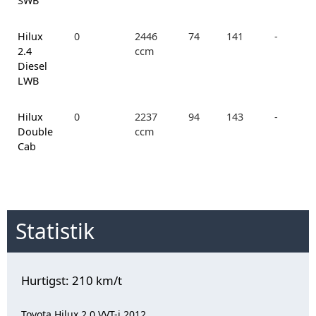
SWB
Hilux
0
2446
74
141
-
2.4
ccm
Diesel
LWB
Hilux
0
2237
94
143
-
Double
ccm
Cab
Statistik
Hurtigst: 210 km/t
Toyota Hilux 2.0 VVT-i 2012