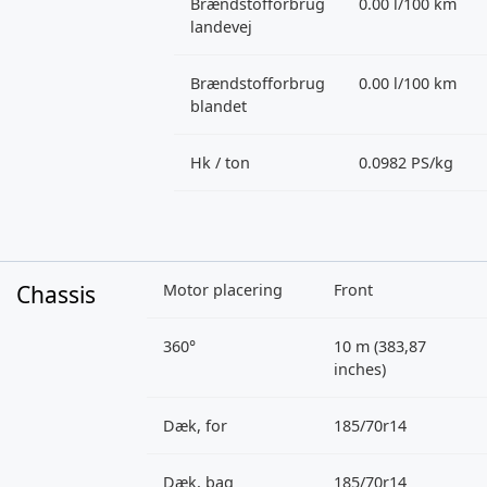
Brændstofforbrug
0.00 l/100 km
landevej
Brændstofforbrug
0.00 l/100 km
blandet
Hk / ton
0.0982 PS/kg
Chassis
Motor placering
Front
360°
10 m (383,87
inches)
Dæk, for
185/70r14
Dæk, bag
185/70r14