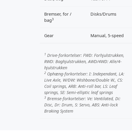
Bremser, for /
Disks/Drums
3
bag
Gear
Manual, 5-speed
1
Drive-forkortelser:
FWD
: Forhjulstrukken,
RWD
: Baghjulstrukken,
AWD/4WD
: Alle/4-
hjulstrukken
2
Ophæng-forkortelser:
I
: Independant,
LA
:
Live Axle,
W/DW
: Wishbone/Double W.,
CS
:
Coil springs,
ARB
: Anti-roll bar,
LS
: Leaf
springs,
SE
: Semi-elliptic leaf springs
3
Bremse-forkortelser:
Ve
: Ventilated,
Di
:
Disc,
Dr
: Drum,
S
: Servo,
ABS
: Anti-lock
Braking System