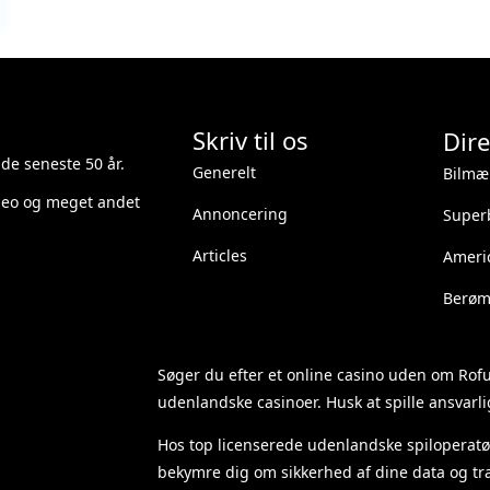
Skriv til os
Dire
 de seneste 50 år.
Generelt
Bilmæ
ideo og meget andet
Annoncering
Superb
Articles
Ameri
Berømt
Søger du efter et
online casino uden om Rof
udenlandske casinoer. Husk at spille ansvarlig
Hos top licenserede udenlandske spiloperatø
bekymre dig om sikkerhed af dine data og tra