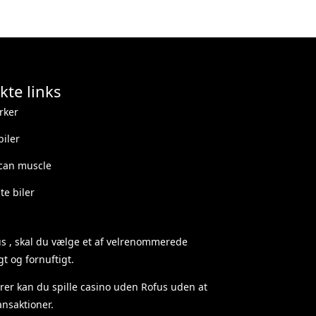
kte links
rker
iler
can muscle
e biler
us
, skal du vælge et af velrenommerede
t og fornuftigt.
rer kan du spille
casino uden Rofus
uden at
nsaktioner.