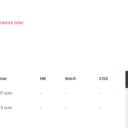
rømte biler
tor
HK
Km/t
CO2
07 ccm
-
-
-
13 ccm
-
-
-