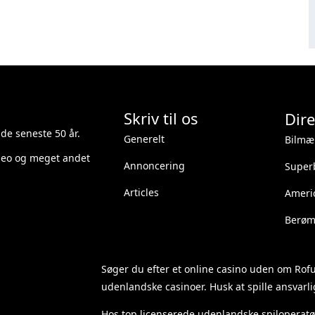
Skriv til os
Dire
 de seneste 50 år.
Generelt
Bilmæ
ideo og meget andet
Annoncering
Superb
Articles
Ameri
Berømt
Søger du efter et
online casino uden om Rof
udenlandske casinoer. Husk at spille ansvarlig
Hos top licenserede udenlandske spiloperatø