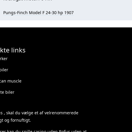
Pungs-Finch Model F 24-30 hp 1907
kte links
rker
iler
can muscle
e biler
us
, skal du vælge et af velrenommerede
t og fornuftigt.
rer kan du spille
casino uden Rofus
uden at