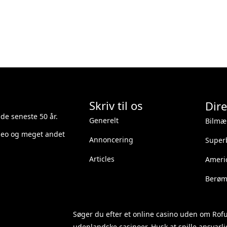
Skriv til os
Dire
 de seneste 50 år.
Generelt
Bilmæ
ideo og meget andet
Annoncering
Superb
Articles
Ameri
Berømt
Søger du efter et
online casino uden om Rof
udenlandske casinoer. Husk at spille ansvarlig