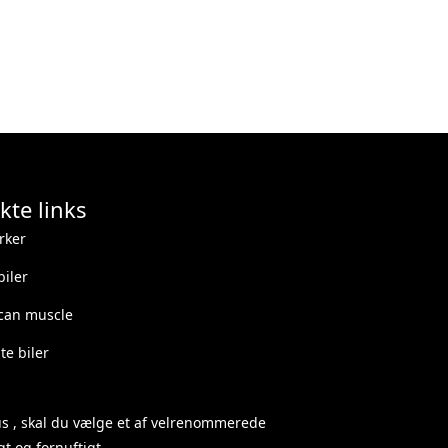
kte links
rker
iler
can muscle
e biler
us
, skal du vælge et af velrenommerede
t og fornuftigt.