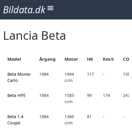
Bildata.dk
Lancia Beta
Model
Årgang
Motor
HK
Km/t
CO2
Beta Monte
1984
1994
117
-
158.
Carlo
ccm
Beta HPE
1984
1585
99
174
247.
ccm
Beta 1.4
1984
1366
81
-
-
Coupe
ccm