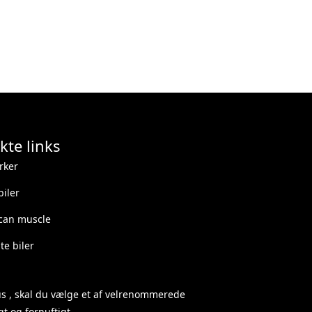
kte links
rker
iler
can muscle
e biler
us
, skal du vælge et af velrenommerede
t og fornuftigt.