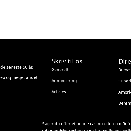
Skriv til os
Dire
 de seneste 50 år.
Generelt
Bilmæ
ideo og meget andet
Annoncering
Superb
Articles
Ameri
Berømt
Søger du efter et
online casino uden om Rof
udenlandske casinoer. Husk at spille ansvarlig