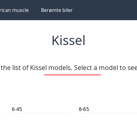
ican muscle
Berømte biler
Kissel
he list of Kissel models. Select a model to see
6-45
8-65