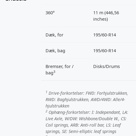
360°
11 m (446,56
inches)
Dæk, for
195/60-R14
Dæk, bag
195/60-R14
Bremser, for /
Disks/Drums
3
bag
1
Drive-forkortelser:
FWD
: Forhjulstrukken,
RWD
: Baghjulstrukken,
AWD/4WD
: Alle/4-
hjulstrukken
2
Ophæng-forkortelser:
I
: Independant,
LA
:
Live Axle,
W/DW
: Wishbone/Double W.,
CS
:
Coil springs,
ARB
: Anti-roll bar,
LS
: Leaf
springs,
SE
: Semi-elliptic leaf springs