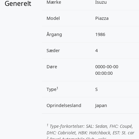
Generelt
Mærke
Isuzu
Model
Piazza
Årgang
1986
Sæder
4
Døre
0000-00-00
00:00:00
1
Type
S
Oprindelsesland
Japan
1
Type-forkortelser:
SAL
: Sedan,
FHC
: Coupé,
DHC
: Cabriolet,
HBK
: Hatchback,
EST
: St. car
2