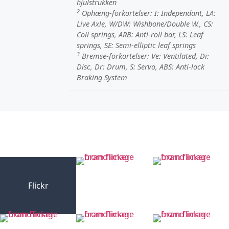
hjulstrukken
2
Ophæng-forkortelser:
I
: Independant,
LA
:
Live Axle,
W/DW
: Wishbone/Double W.,
CS
:
Coil springs,
ARB
: Anti-roll bar,
LS
: Leaf
springs,
SE
: Semi-elliptic leaf springs
3
Bremse-forkortelser:
Ve
: Ventilated,
Di
:
Disc,
Dr
: Drum,
S
: Servo,
ABS
: Anti-lock
Braking System
Flickr