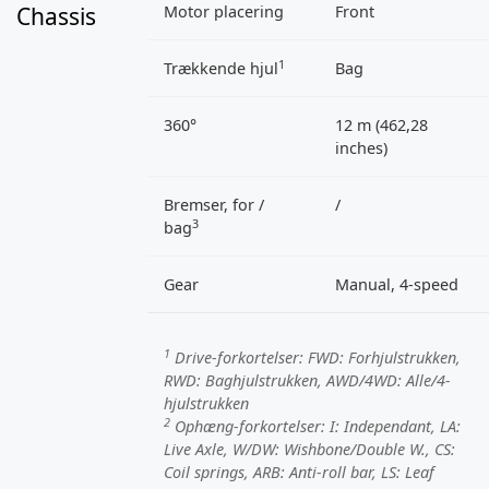
Chassis
Motor placering
Front
1
Trækkende hjul
Bag
360°
12 m (462,28
inches)
Bremser, for /
/
3
bag
Gear
Manual, 4-speed
1
Drive-forkortelser:
FWD
: Forhjulstrukken,
RWD
: Baghjulstrukken,
AWD/4WD
: Alle/4-
hjulstrukken
2
Ophæng-forkortelser:
I
: Independant,
LA
:
Live Axle,
W/DW
: Wishbone/Double W.,
CS
:
Coil springs,
ARB
: Anti-roll bar,
LS
: Leaf