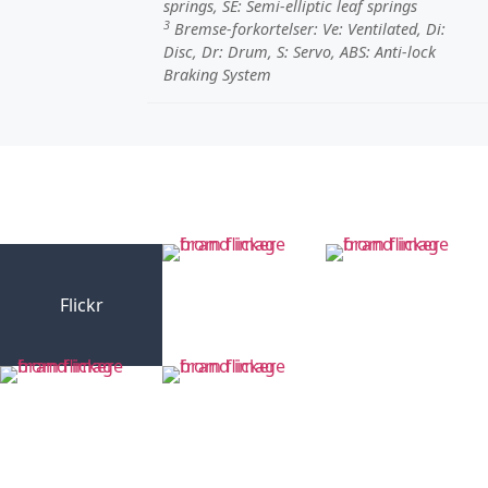
springs,
SE
: Semi-elliptic leaf springs
3
Bremse-forkortelser:
Ve
: Ventilated,
Di
:
Disc,
Dr
: Drum,
S
: Servo,
ABS
: Anti-lock
Braking System
Flickr