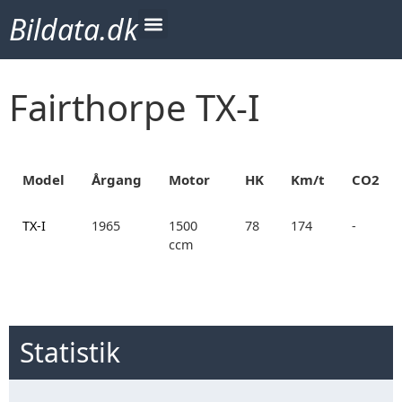
Bildata.dk
Fairthorpe TX-I
Model
Årgang
Motor
HK
Km/t
CO2
TX-I
1965
1500
78
174
-
ccm
Statistik