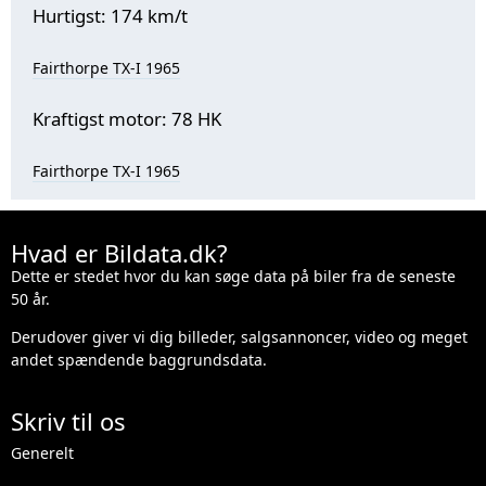
Hurtigst: 174 km/t
Fairthorpe TX-I 1965
Kraftigst motor: 78 HK
Fairthorpe TX-I 1965
Hvad er Bildata.dk?
Dette er stedet hvor du kan søge data på biler fra de seneste
50 år.
Derudover giver vi dig billeder, salgsannoncer, video og meget
andet spændende baggrundsdata.
Skriv til os
Generelt