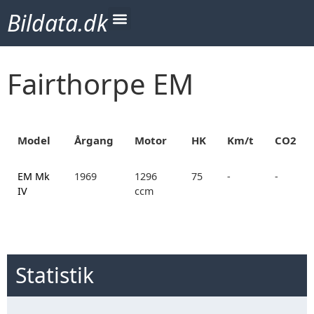
Bildata.dk
Fairthorpe EM
Model
Årgang
Motor
HK
Km/t
CO2
EM Mk
1969
1296
75
-
-
IV
ccm
Statistik