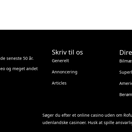
Skriv til os
Dire
 de seneste 50 år.
Generelt
Bilmæ
ideo og meget andet
Annoncering
Superb
Articles
Ameri
Berømt
Søger du efter et
online casino uden om Rof
udenlandske casinoer. Husk at spille ansvarlig