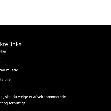
kte links
rker
iler
can muscle
e biler
us
, skal du vælge et af velrenommerede
t og fornuftigt.