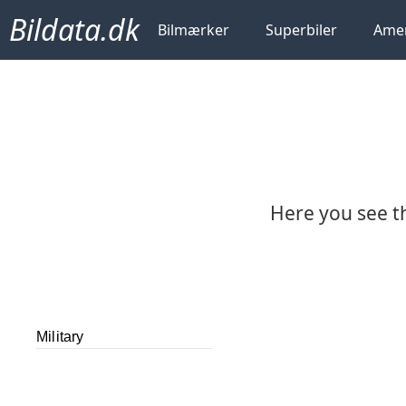
Bildata.dk
Bilmærker
Superbiler
Amer
Here you see th
Military