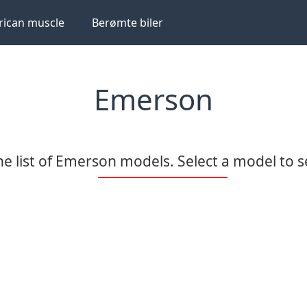
ican muscle
Berømte biler
Emerson
e list of Emerson models. Select a model to se