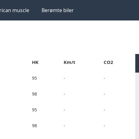
ican muscle
Berømte biler
HK
Km/t
CO2
95
-
-
98
-
-
95
-
-
98
-
-