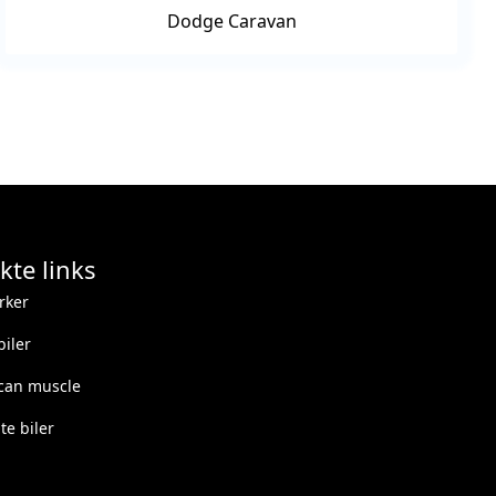
Dodge Caravan
kte links
rker
iler
can muscle
e biler