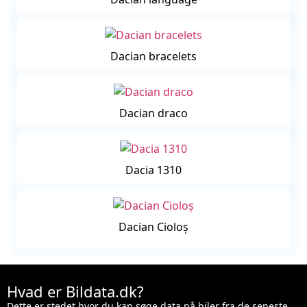
Dacian bracelets
Dacian draco
Dacia 1310
Dacian Cioloș
Hvad er Bildata.dk?
Dette er stedet hvor du kan søge data på biler fra de seneste