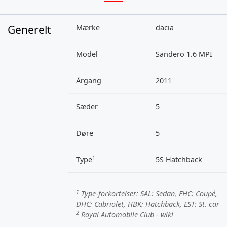
Generelt
Mærke
dacia
Model
Sandero 1.6 MPI
Årgang
2011
Sæder
5
Døre
5
1
Type
5S Hatchback
1
Type-forkortelser:
SAL
: Sedan,
FHC
: Coupé,
DHC
: Cabriolet,
HBK
: Hatchback,
EST
: St. car
2
Royal Automobile Club - wiki