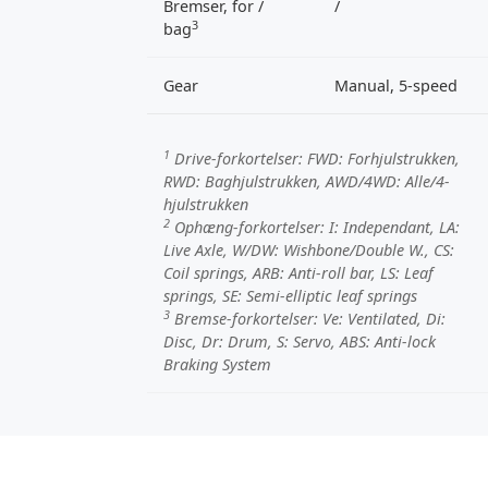
Bremser, for /
/
3
bag
Gear
Manual, 5-speed
1
Drive-forkortelser:
FWD
: Forhjulstrukken,
RWD
: Baghjulstrukken,
AWD/4WD
: Alle/4-
hjulstrukken
2
Ophæng-forkortelser:
I
: Independant,
LA
:
Live Axle,
W/DW
: Wishbone/Double W.,
CS
:
Coil springs,
ARB
: Anti-roll bar,
LS
: Leaf
springs,
SE
: Semi-elliptic leaf springs
3
Bremse-forkortelser:
Ve
: Ventilated,
Di
:
Disc,
Dr
: Drum,
S
: Servo,
ABS
: Anti-lock
Braking System