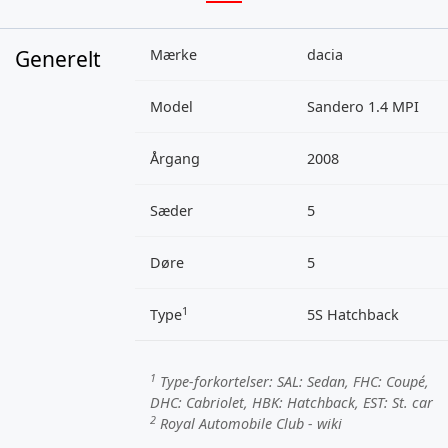
Generelt
Mærke
dacia
Model
Sandero 1.4 MPI
Årgang
2008
Sæder
5
Døre
5
1
Type
5S Hatchback
1
Type-forkortelser:
SAL
: Sedan,
FHC
: Coupé,
DHC
: Cabriolet,
HBK
: Hatchback,
EST
: St. car
2
Royal Automobile Club - wiki