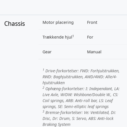
Chassis
Motor placering
Front
1
Trækkende hjul
For
Gear
Manual
1
Drive-forkortelser:
FWD
: Forhjulstrukken,
RWD
: Baghjulstrukken,
AWD/4WD
: Alle/4-
hjulstrukken
2
Ophæng-forkortelser:
I
: Independant,
LA
:
Live Axle,
W/DW
: Wishbone/Double W.,
CS
:
Coil springs,
ARB
: Anti-roll bar,
LS
: Leaf
springs,
SE
: Semi-elliptic leaf springs
3
Bremse-forkortelser:
Ve
: Ventilated,
Di
:
Disc,
Dr
: Drum,
S
: Servo,
ABS
: Anti-lock
Braking System