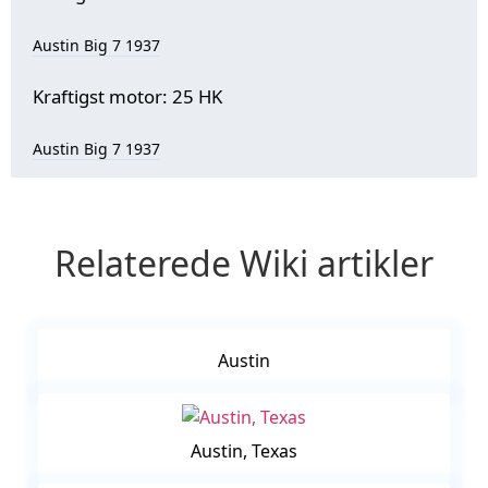
Austin Big 7 1937
Kraftigst motor: 25 HK
Austin Big 7 1937
Relaterede Wiki artikler
Austin
Austin, Texas