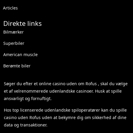
Articles
Direkte links
Bilmærker
Superbiler
American muscle
Berømte biler
Søger du efter et
online casino uden om Rofus
, skal du vælge
et af velrenommerede udenlandske casinoer. Husk at spille
ansvarligt og fornuftigt.
Hos top licenserede udenlandske spiloperatører kan du spille
casino uden Rofus
uden at bekymre dig om sikkerhed af dine
data og transaktioner.