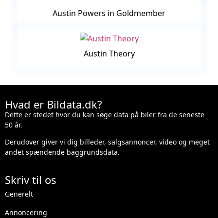
Austin Powers in Goldmember
Austin Theory
Hvad er Bildata.dk?
Dette er stedet hvor du kan søge data på biler fra de seneste
50 år.
Derudover giver vi dig billeder, salgsannoncer, video og meget
andet spændende baggrundsdata.
Skriv til os
Generelt
Annoncering