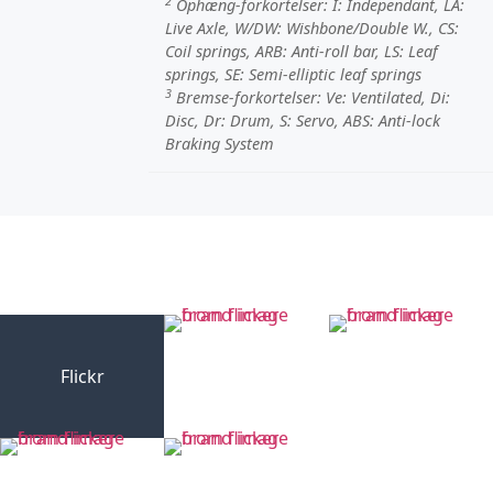
2
Ophæng-forkortelser:
I
: Independant,
LA
:
Live Axle,
W/DW
: Wishbone/Double W.,
CS
:
Coil springs,
ARB
: Anti-roll bar,
LS
: Leaf
springs,
SE
: Semi-elliptic leaf springs
3
Bremse-forkortelser:
Ve
: Ventilated,
Di
:
Disc,
Dr
: Drum,
S
: Servo,
ABS
: Anti-lock
Braking System
Flickr