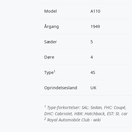
Model
A110
Årgang
1949
Sæder
5
Døre
4
1
Type
4S
Oprindelsesland
UK
1
Type-forkortelser:
SAL
: Sedan,
FHC
: Coupé,
DHC
: Cabriolet,
HBK
: Hatchback,
EST
: St. car
2
Royal Automobile Club - wiki