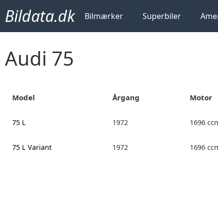
Bildata.dk
Bilmærker
Superbiler
Amer
Audi 75
Model
Årgang
Motor
75 L
1972
1696 cc
75 L Variant
1972
1696 cc