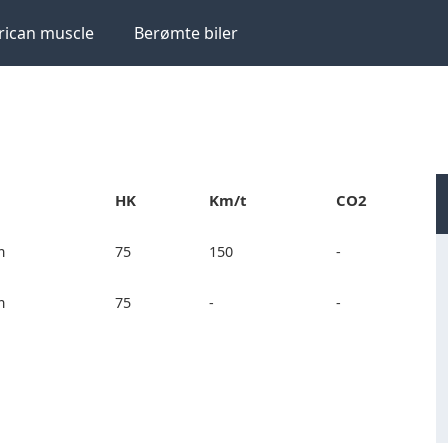
ican muscle
Berømte biler
HK
Km/t
CO2
m
75
150
-
m
75
-
-