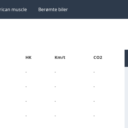
ican muscle
Berømte biler
HK
Km/t
CO2
-
-
-
-
-
-
-
-
-
-
-
-